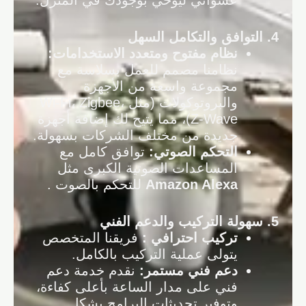
عشوائي ليوحي بوجودك في المنزل.
4.
التوافق والتكامل السهل
نظام مفتوح ومتعدد الاستخدامات
:
نظامنا مصمم للعمل بسلاسة مع
مجموعة واسعة من الأجهزة
والبروتوكولات (مثل Wi-Fi، Zigbee،
Z-Wave)، مما يتيح لك إضافة أجهزة
جديدة من مختلف الشركات بسهولة.
التحكم الصوتي
:
توافق كامل مع
المساعدات الصوتية الكبرى مثل
Amazon Alexa
للتحكم بالصوت .
5.
سهولة التركيب والدعم الفني
تركيب احترافي
:
فريقنا المتخصص
يتولى عملية التركيب بالكامل.
دعم فني مستمر
:
نقدم خدمة دعم
فني على مدار الساعة بأعلى كفاءة،
وتوفير تحديثات البرامج بشكل