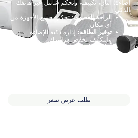
إضاءة، أمان، تكييف، وتحكم شامل عبر هاتفك
الذكي
الراحة القصوى:
تحكم بجميع الأجهزة من
أي مكان.
توفير الطاقة:
إدارة ذكية للإضاءة
والتكييف لخفض فواتيرك.
أمان متطور:
مراقبة على مدار الساعة
وإشعارات فورية.
قابلية التخصيص:
سيناريوهات ذكية
مصممة خصيصاً لنمط حياتك.
خصم خاص 15% على السمارت هوم
طلب عرض سعر
استشارة مجانية