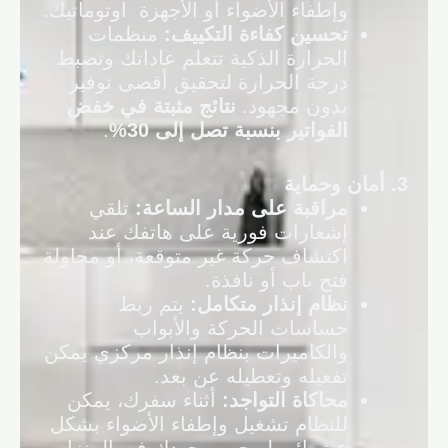
وإطفاء الأضواء أو الأجهزة اوتوماتيك.
تحسين كفاءة التكييف
:
منظمات
الحرارة الذكية تتعلم عاداتك وتضبط
درجة الحرارة لتحقيق أقصى توفير
بدون مجهود.
نتائج مثبتة في خفض
الفواتير بنسبة تصل إلى 30
%
.
3.
أمان وحماية
مراقبة على مدار الساعة
:
تلقي
إشعارات فورية على هاتفك عند
اكتشاف حركة غير متوقعة، أو محاولة
فتح باب أو نافذة.
نظام إنذار متكامل
:
يتم ربط
حساسات الحركة والأبواب
والكاميرات بنظام إنذار مركزي يمكن
تفعيله وتعطيله عن بعد.
محاكاة التواجد
:
أثناء سفرك، يمكن
للنظام تشغيل وإطفاء الأضواء بشكل