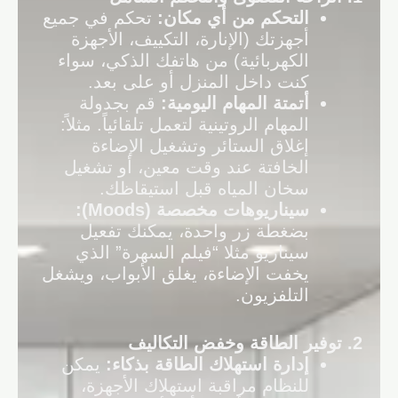
التحكم من أي مكان
:
تحكم في جميع
أجهزتك (الإنارة، التكييف، الأجهزة
الكهربائية) من هاتفك الذكي، سواء
كنت داخل المنزل أو على بعد.
أتمتة المهام اليومية
:
قم بجدولة
المهام الروتينية لتعمل تلقائياً. مثلاً:
إغلاق الستائر وتشغيل الإضاءة
الخافتة عند وقت معين، أو تشغيل
سخان المياه قبل استيقاظك.
سيناريوهات مخصصة
(Moods):
بضغطة زر واحدة، يمكنك تفعيل
سيناريو مثلا “فيلم السهرة” الذي
يخفت الإضاءة، يغلق الأبواب، ويشغل
التلفزيون.
2.
توفير الطاقة وخفض التكاليف
إدارة استهلاك الطاقة بذكاء
:
يمكن
للنظام مراقبة استهلاك الأجهزة،